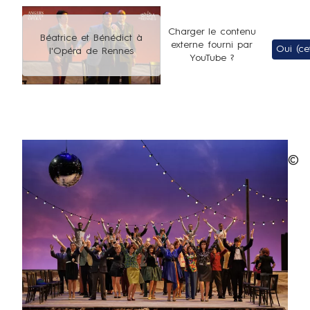
URL
Charger le contenu
de
Béatrice et Bénédict à
externe fourni par
Oui (cet
l'Opéra de Rennes
Vidéo
YouTube
?
distante
© B
Le