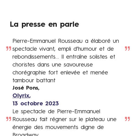
vers
la
billetterie
La presse en parle
Pierre-Emmanuel Rousseau a élaboré un
La
Description
spectacle vivant, empli d’humour et de
presse
rebondissements… Il entraîne solistes et
en
choristes dans une savoureuse
parle
chorégraphie fort enlevée et menée
tambour battant
José Pons
Auteur
Olyrix
Lien
13 octobre 2023
presse
Date
Le spectacle de Pierre-Emmanuel
Description
Rousseau fait régner sur le plateau une
énergie des mouvements digne de
Broadway