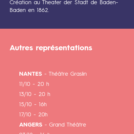
Création au Theater der Stadt de Baden-
Baden en 1862.
Autres représentations
Titre
NANTES
- Théâtre Graslin
11/10 - 20 h
13/10 - 20 h
15/10 - 16h
Contenus
17/10 - 20h
ANGERS
- Grand Théâtre