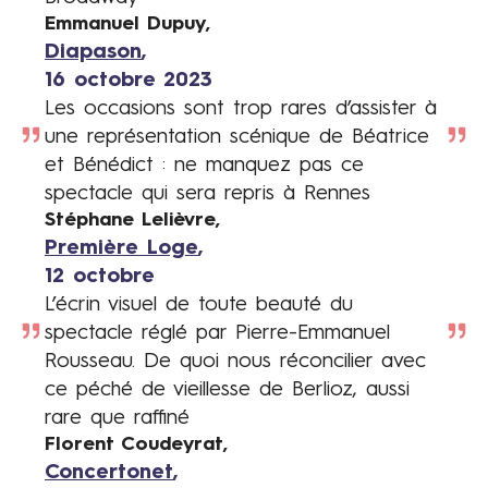
Emmanuel Dupuy
Auteur
Diapason
Lien
16 octobre 2023
presse
Date
Les occasions sont trop rares d’assister à
Description
une représentation scénique de Béatrice
et Bénédict : ne manquez pas ce
spectacle qui sera repris à Rennes
Stéphane Lelièvre
Auteur
Première Loge
Lien
12 octobre
presse
Date
L’écrin visuel de toute beauté du
Description
spectacle réglé par Pierre
-
Emmanuel
Rousseau. De quoi nous réconcilier avec
ce péché de vieillesse de Berlioz, aussi
rare que raffiné
Florent Coudeyrat
Auteur
Concertonet
Lien