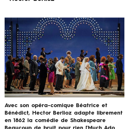
e
m
b
Visuel
r
de
e
présentation
2
0
2
3
Avec son opéra-comique Béatrice et
Chapeau
Bénédict, Hector Berlioz adapte librement
en 1862 la comédie de Shakespeare
Beaucoup de bruit pour rien [Much Ado