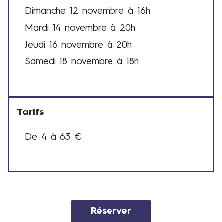
Dimanche 12 novembre à 16h
D
Mardi 14 novembre à 20h
a
t
Jeudi 16 novembre à 20h
e
Samedi 18 novembre à 18h
s
e
t
h
Tarifs
o
r
De 4 à 63 €
T
a
a
i
r
r
i
e
f
s
s
Réserver
Lien