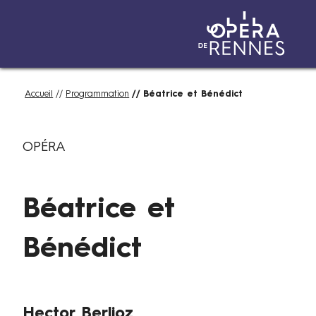
Aller
Fil
Accueil
Programmation
Béatrice et Bénédict
au
d'Ariane
contenu
D
Catégories
principal
OPÉRA
u
1
2
Béatrice et
a
u
1
Bénédict
8
n
o
Auteurs
Hector Berlioz
v