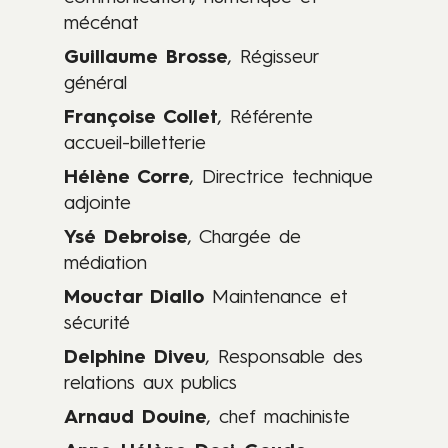
p
mécénat
e
Guillaume Brosse
, Régisseur
s
général
.
Françoise Collet
, Référente
accueil-billetterie
Hélène Corre
, Directrice technique
adjointe
Ysé Debroise
, Chargée de
médiation
Mouctar Diallo
Maintenance et
sécurité
Delphine Diveu
, Responsable des
relations aux publics
Arnaud Douine
, chef machiniste