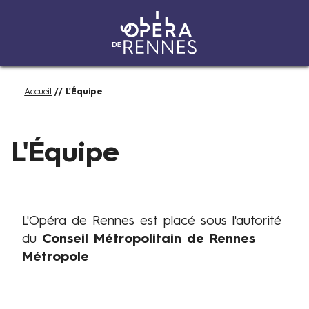
Aller
Fil
Accueil
L'Équipe
au
d'Ariane
contenu
O
principal
r
L'Équipe
g
a
n
i
L'Opéra de Rennes est placé sous l'autorité
g
du
Conseil Métropolitain de Rennes
r
Métropole
a
m
m