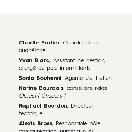
s
.
P
e
r
Charlie Badier
,
Coordonateur
s
budgétaire
o
n
Yvan Biard
, Assistant de gestion,
n
chargé de paie intermittents
e
Sonia Bouhenni
, Agente d'entretien
l
Karine Bourdois
, conseillère relais
e
Objectif Chœurs !
t
é
Raphaël Bourdon
, Directeur
q
technique
u
Alexis Bross
, Responsable pôle
i
communication, numérique et