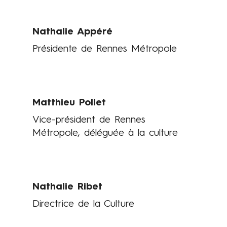
e
d
Nathalie Appéré
e
Présidente de Rennes Métropole
l
'
O
p
Matthieu Pollet
é
r
Vice-président de Rennes
a
Métropole, déléguée à la culture
Contenus
d
e
R
e
Nathalie Ribet
n
Directrice de la Culture
n
e