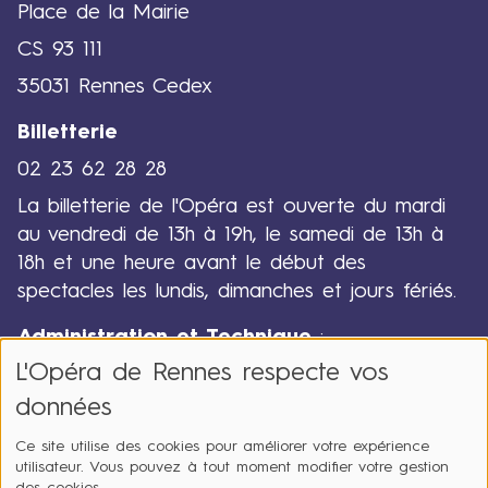
Place de la Mairie
CS 93 111
35031 Rennes Cedex
Billetterie
02 23 62 28 28
La billetterie de l'Opéra est ouverte du mardi
au vendredi de 13h à 19h, le samedi de 13h à
18h et une heure avant le début des
spectacles les lundis, dimanches et jours fériés.
Administration et Technique
:
L'Opéra de Rennes respecte vos
02 23 62 28 00
données
Ce site utilise des cookies pour améliorer votre expérience
utilisateur. Vous pouvez à tout moment modifier votre gestion
des cookies.