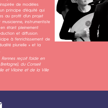
, inspirée de modèles
un principe d’équité qui
es au profit d’un projet
 musicienne, instrumentiste
, en étant pleinement
uction et diffusion.
icipe à l’enrichissement de
ualité plurielle » et la
.
 Rennes reçoit l’aide en
Bretagne), du Conseil
e et Vilaine et de la Ville
Mail