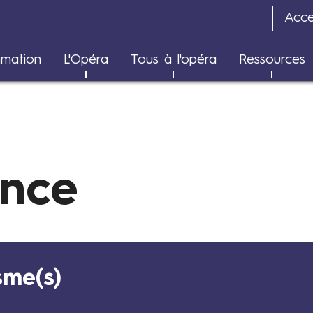
Acces
Transition écologique
mation
L'Opéra
Tous à l'opéra
Ressources
Rapports d'impact
ence
sme(s)