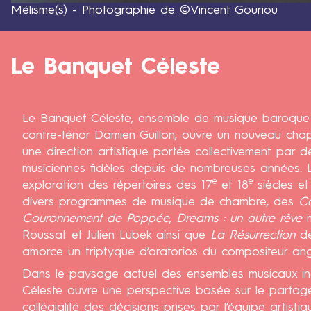
Mélisme(s) - Photographie de ©Vincent Gouriou
d
Legende
e
R
e
Le Banquet Céleste
Titre
n
n
e
Le Banquet Céleste, ensemble de musique baroque
s
contre-ténor Damien Guillon, ouvre un nouveau chap
L
une direction artistique portée collectivement par d
e
musiciennes fidèles depuis de nombreuses années. L
c
e
e
exploration des répertoires des 17
et 18
siècles et
h
divers programmes de musique de chambre, des
Ca
œ
Couronnement de Poppée
,
Dreams : un autre rêve
u
Roussat et Julien Lubek ainsi que
La Résurrection
de
r
amorce un triptyque d’oratorios du compositeur angl
d
Dans le paysage actuel des ensembles musicaux i
e
Céleste ouvre une perspective basée sur le partag
c
collégialité des décisions prises par l’équipe artisti