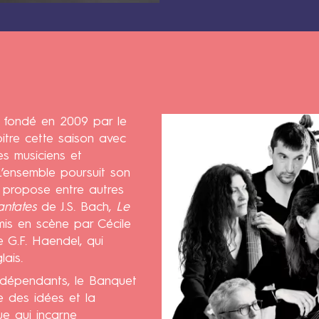
Contenus
 fondé en 2009 par le
itre cette saison avec
es musiciens et
’ensemble poursuit son
 propose entre autres
ntates
de J.S. Bach,
Le
mis en scène par Cécile
 G.F. Haendel, qui
ais.
ndépendants, le Banquet
e des idées et la
que qui incarne