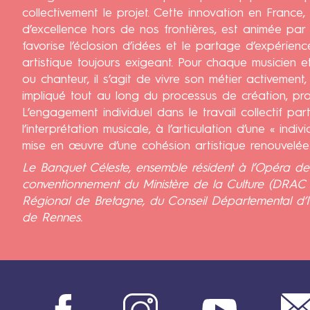
h
collectivement le projet. Cette innovation en France
a
d’excellence hors de nos frontières, est animée par 
m
favorise l’éclosion d’idées et le partage d’expérienc
b
artistique toujours exigeant. Pour chaque musicien et
r
ou chanteur, il s’agit de vivre son métier activement
e
impliqué tout au long du processus de création, prod
M
L’engagement individuel dans le travail collectif part
é
l’interprétation musicale, à l’articulation d’une « individ
l
mise en œuvre d’une cohésion artistique renouvelée
i
Le Banquet Céleste, ensemble résident à l’Opéra de
s
conventionnement du Ministère de la Culture (DRAC 
m
Régional de Bretagne, du Conseil Départemental d’Ill
e
de Rennes.
s
(
s
)
L
Facebook
Instagram
Youtube
e