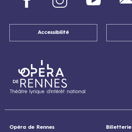
B
a
n
q
Accessibilité
u
e
t
C
é
l
e
s
Théâtre lyrique d'intérêt national
t
e
Opéra de Rennes
Billetterie