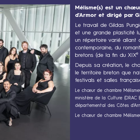
Contenus
Mélisme(s) est un chœu
d'Armor et dirigé par Gi
Le travail de Gildas Pung
et une grande plasticité 
un répertoire varié allan
contemporaine, du romant
e
bretons (de la fin du XIX
Depuis sa création, le ch
le territoire breton que na
festivals et salles français
Le chœur de chambre Mélisme(s
ministère de la Culture (DRAC B
départemental des Côtes d'Arm
Le chœur de chambre Mélisme(s