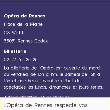
Opéra de Rennes
Place de la Mairie
CS 93 111
35031 Rennes Cedex
Billetterie
02 23 62 28 28
La billetterie de l'Opéra est ouverte du mardi
au vendredi de 13h à 19h, le samedi de 13h à
18h et une heure avant le début des
spectacles les lundis, dimanches et jours fériés.
Administration et Technique
:
L'Opéra de Rennes respecte vos
02 23 62 28 00