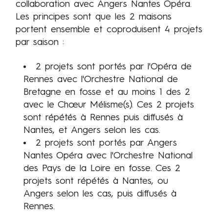
collaboration avec Angers Nantes Opéra.
i
Les principes sont que les 2 maisons
a
portent ensemble et coproduisent 4 projets
t
par saison :
s
e
2 projets sont portés par l'Opéra de
t
Rennes avec l'Orchestre National de
l
Bretagne en fosse et au moins 1 des 2
e
avec le Chœur Mélisme(s). Ces 2 projets
r
sont répétés à Rennes puis diffusés à
é
Nantes, et Angers selon les cas.
s
2 projets sont portés par Angers
e
Nantes Opéra avec l'Orchestre National
a
des Pays de la Loire en fosse. Ces 2
u
projets sont répétés à Nantes, ou
d
Angers selon les cas, puis diffusés à
e
Rennes.
l