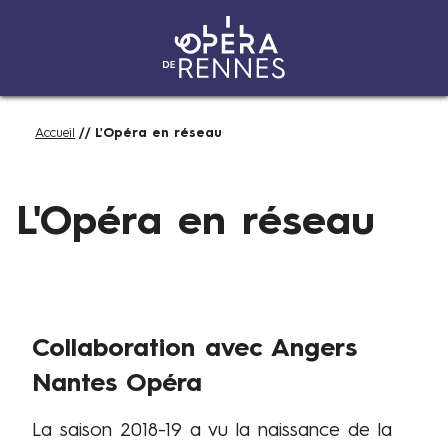
Aller
Fil
Accueil
L'Opéra en réseau
au
d'Ariane
contenu
L
principal
e
L'Opéra en réseau
s
p
a
r
t
Collaboration avec Angers
e
Nantes Opéra
n
a
La saison 2018-19 a vu la naissance de la
r