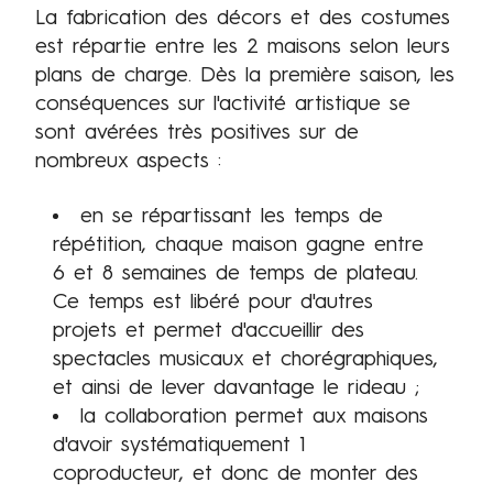
'
La fabrication des décors et des costumes
O
est répartie entre les 2 maisons selon leurs
p
plans de charge. Dès la première saison, les
é
conséquences sur l'activité artistique se
r
sont avérées très positives sur de
a
nombreux aspects :
d
en se répartissant les temps de
e
répétition, chaque maison gagne entre
R
6 et 8 semaines de temps de plateau.
e
Ce temps est libéré pour d'autres
n
projets et permet d'accueillir des
n
spectacles musicaux et chorégraphiques,
e
et ainsi de lever davantage le rideau ;
s
la collaboration permet aux maisons
.
d'avoir systématiquement 1
coproducteur, et donc de monter des