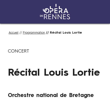
Aller
Fil
Accueil
Programmation
Récital Louis Lortie
au
d'Ariane
contenu
L
Catégories
principal
CONCERT
u
n
d
Récital Louis Lortie
i
1
e
r
Auteurs
Orchestre national de Bretagne
J
u
i