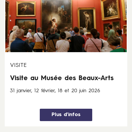
j
a
n
v
i
e
r
,
1
2
VISITE
f
Visite au Musée des Beaux-Arts
é
v
31 janvier, 12 février, 18 et 20 juin 2026
r
i
e
r
Plus d'infos
,
1