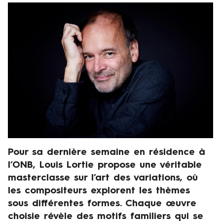
n
Visuel
2
de
0
présentation
2
6
à
2
0
h
Pour sa dernière semaine en résidence à
Chapeau
l’ONB, Louis Lortie propose une véritable
masterclasse sur l’art des variations, où
les compositeurs explorent les thèmes
sous différentes formes. Chaque œuvre
choisie révèle des motifs familiers qui se