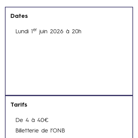
Dates
er
Lundi 1
juin 2026 à 20h
D
a
t
e
s
e
t
h
o
Tarifs
r
a
De 4 à 40€
i
T
r
Billetterie de l’ONB
a