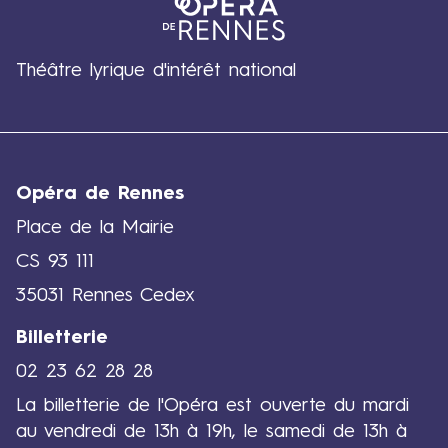
e
t
2
Théâtre lyrique d'intérêt national
0
j
u
i
n
Opéra de Rennes
2
Place de la Mairie
0
2
CS 93 111
6
35031 Rennes Cedex
Billetterie
02 23 62 28 28
La billetterie de l'Opéra est ouverte du mardi
au vendredi de 13h à 19h, le samedi de 13h à