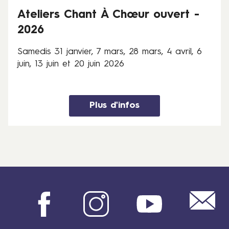
v
Ateliers Chant À Chœur ouvert -
i
e
2026
r
,
Samedis 31 janvier, 7 mars, 28 mars, 4 avril, 6
7
juin, 13 juin et 20 juin 2026
m
a
r
Plus d'infos
s
,
2
8
m
a
r
s
,
Mail
Facebook
Instagram
Youtube