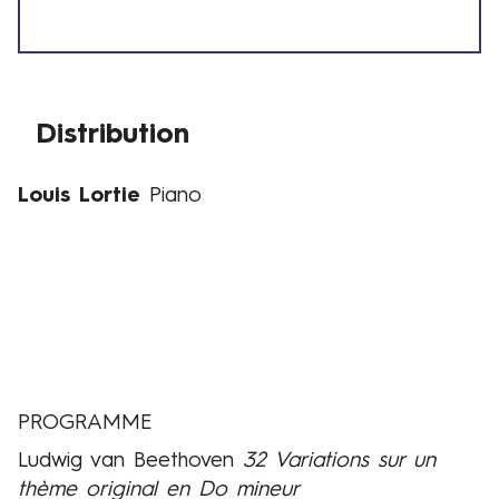
e
r
s
i
f
s
Distribution
Louis Lortie
Piano
Distribution
PROGRAMME
Ludwig van Beethoven
32 Variations sur un
thème original en Do mineur