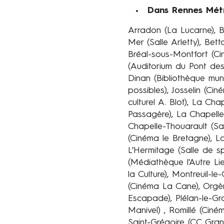
Dans Rennes Métr
Arradon (La Lucarne), Bé
Mer (Salle Arletty), Bet
Bréal-sous-Montfort (C
(Auditorium du Pont des 
Dinan (Bibliothèque mun
possibles), Josselin (C
culturel A. Blot), La C
Passagère), La Chapelle
Chapelle-Thouarault (Sal
(Cinéma le Bretagne), L
L’Hermitage (Salle de sp
(Médiathèque l'Autre Li
la Culture), Montreuil-
(Cinéma La Cane), Orgèr
Escapade), Plélan-le-G
Manivel) , Romillé (Ciném
Saint-Grégoire (CC Gran