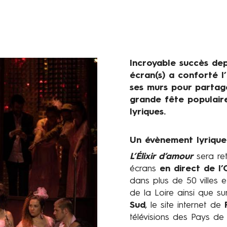
Incroyable succès dep
Chapeau
écran(s) a conforté l’
ses murs pour partag
grande fête populair
lyriques.
Un évènement lyrique
Présentation
L’Élixir d’amour
sera ret
écrans
en direct de l
dans plus de 50 villes
de la Loire ainsi que su
Sud
, le site internet de
télévisions des Pays de 