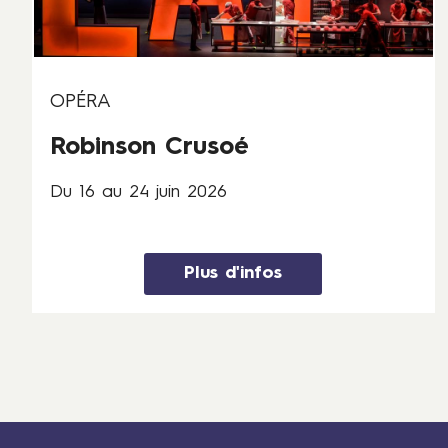
4
j
u
i
OPÉRA
n
2
Robinson Crusoé
0
2
Du 16 au 24 juin 2026
6
Plus d'infos