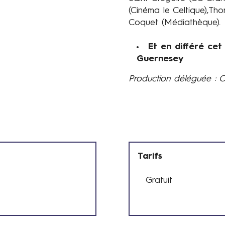
(Cinéma le Celtique),Thor
Coquet (Médiathèque).
Et en différé cet 
Guernesey
Production déléguée : C
Tarifs
Gratuit
T
a
r
i