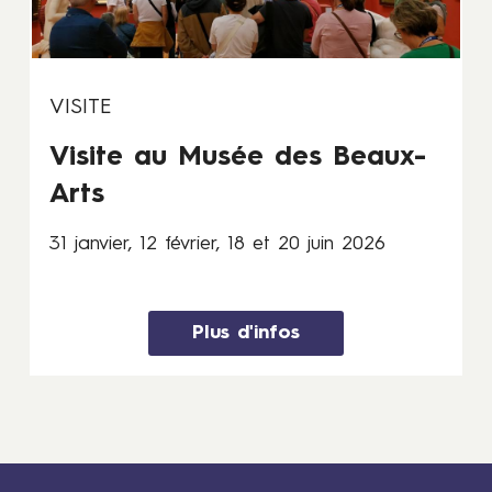
e
r
,
1
VISITE
2
f
Visite au Musée des Beaux-
é
Arts
v
r
31 janvier, 12 février, 18 et 20 juin 2026
i
e
r
,
Plus d'infos
1
8
e
t
2
0