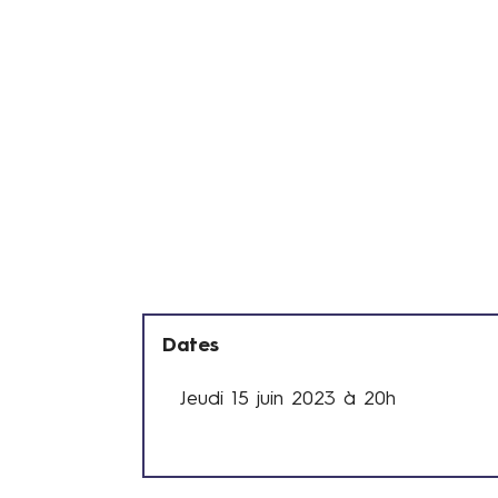
Dates
Jeudi 15 juin 2023 à 20h
D
a
t
e