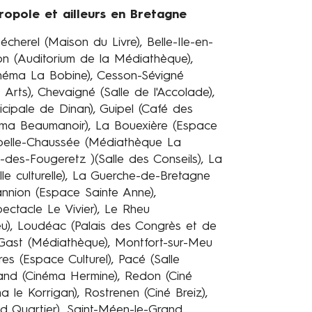
opole et ailleurs en Bretagne
cherel (Maison du Livre), Belle-Ile-en-
ton (Auditorium de la Médiathèque),
inéma La Bobine), Cesson-Sévigné
Arts), Chevaigné (Salle de l'Accolade),
icipale de Dinan), Guipel (Café des
inéma Beaumanoir), La Bouexière (Espace
hapelle-Chaussée (Médiathèque La
-des-Fougeretz )(Salle des Conseils), La
le culturelle), La Guerche-de-Bretagne
annion (Espace Sainte Anne),
ectacle Le Vivier), Le Rheu
eu), Loudéac (Palais des Congrès et de
le-Gast (Médiathèque), Montfort-sur-Meu
es (Espace Culturel), Pacé (Salle
rand (Cinéma Hermine), Redon (Ciné
a le Korrigan), Rostrenen (Ciné Breiz),
d Quartier), Saint-Méen-le-Grand