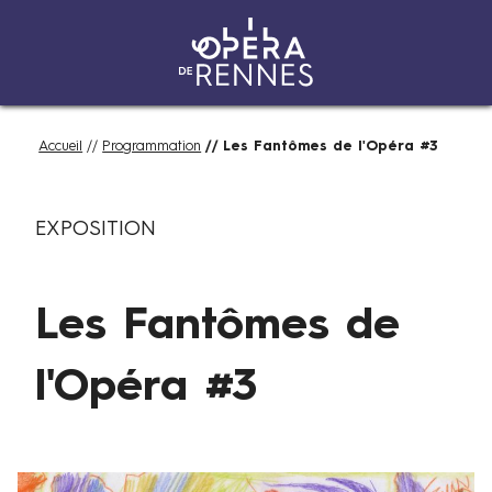
Aller
Fil
Accueil
Programmation
Les Fantômes de l'Opéra #3
au
d'Ariane
contenu
D
Catégories
principal
EXPOSITION
u
m
e
Les Fantômes de
r
c
r
l'Opéra #3
e
d
i
2