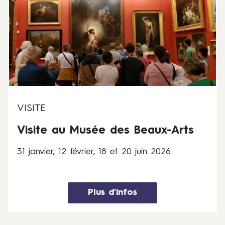
a
n
v
i
e
r
,
1
2
VISITE
f
Visite au Musée des Beaux-Arts
é
v
31 janvier, 12 février, 18 et 20 juin 2026
r
i
e
r
Plus d'infos
,
1