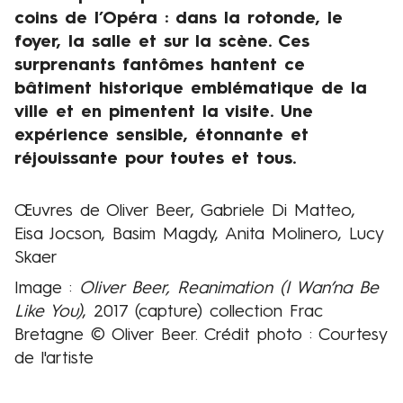
ʳ
coins de l’Opéra : dans la rotonde, le
s
foyer, la salle et sur la scène. Ces
e
surprenants fantômes hantent ce
p
bâtiment historique emblématique de la
t
ville et en pimentent la visite. Une
e
expérience sensible, étonnante et
m
réjouissante pour toutes et tous.
b
r
Œuvres de
Oliver Beer, Gabriele Di Matteo,
Présentation
e
Eisa Jocson, Basim Magdy, Anita Molinero, Lucy
-
Skaer
O
Image :
Oliver Beer, Reanimation (I Wan’na Be
p
Like You)
, 2017 (capture) collection Frac
é
Bretagne © Oliver Beer. Crédit photo : Courtesy
r
de l'artiste
a
d