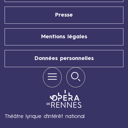
l
,
Presse
6
j
u
Mentions légales
i
n
,
Données personnelles
1
3
Menu
Rechercher
Quick
j
links
u
i
n
e
t
2
Théâtre lyrique d'intérêt national
0