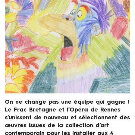
Visuel
1
de
a
présentation
o
û
t
a
u
d
i
m
a
n
c
On ne change pas une équipe qui gagne !
Chapeau
h
Le Frac Bretagne et l’Opéra de Rennes
e
s’unissent de nouveau et sélectionnent des
1
œuvres issues de la collection d’art
ᵉ
contemporain pour les installer aux 4