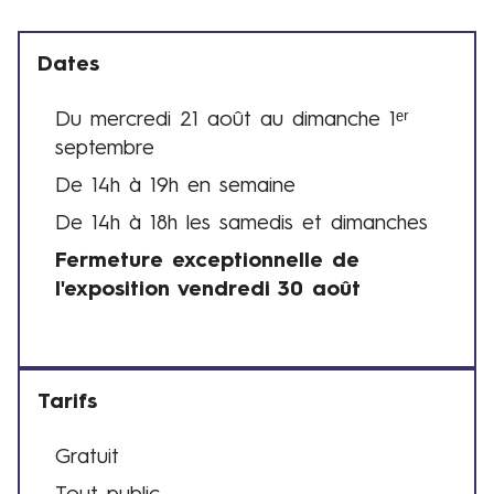
e
R
Dates
e
n
Du mercredi 21 août au dimanche 1ᵉʳ
n
D
septembre
e
a
s
De 14h à 19h en semaine
t
e
De 14h à 18h les samedis et dimanches
s
Fermeture exceptionnelle de
e
l'exposition vendredi 30 août
t
h
o
r
Tarifs
a
i
Gratuit
T
r