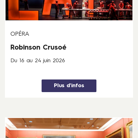
4
j
u
i
n
OPÉRA
2
Robinson Crusoé
0
2
Du 16 au 24 juin 2026
6
Plus d'infos
3
1
j