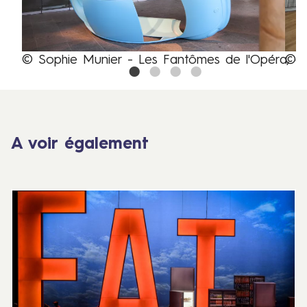
© Sophie Munier - Les Fantômes de l'Opéra, éd
© S
Legende
Le
A voir également
D
u
1
6
a
u
2