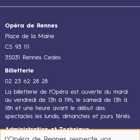
j
u
i
n
Opéra de Rennes
2
Place de la Mairie
0
2
CS 93 111
6
35031 Rennes Cedex
Billetterie
02 23 62 28 28
La billetterie de l'Opéra est ouverte du mardi
au vendredi de 13h à 19h, le samedi de 13h à
18h et une heure avant le début des
spectacles les lundis, dimanches et jours fériés.
Administration et Technique
:
L'Opéra de Rennes respecte vos