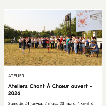
8
e
t
S
2
a
0
m
j
e
u
d
i
i
n
s
2
3
0
1
2
j
6
a
n
ATELIER
v
Ateliers Chant À Chœur ouvert -
i
e
2026
r
,
Samedis 31 janvier, 7 mars, 28 mars, 4 avril, 6