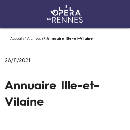
Aller
Fil
Accueil
Archives
Annuaire Ille-et-Vilaine
au
d'Ariane
contenu
principal
26/11/2021
Annuaire Ille-et-
Vilaine