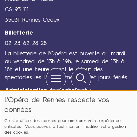
CS 93 111
35031 Rennes Cedex
Billetterie
02 23 62 28 28
La billetterie de l'Opéra est ouverte du mardi
au vendredi de 13h à 19h, le samedi de 13h à
18h et une heure avant le début des
Menu
Rechercher
Quick
spectacles les lundis, dimanches et jours fériés.
links
Administration et Technique
:
L'Opéra de Rennes respecte vos
02 23 62 28 00
données
Ce site utilise des cookies pour améliorer votre expérience
utilisateur. Vous pouvez à tout moment modifier votre gestion
des cookies.