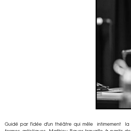
d
e
M
a
t
h
i
e
u
B
a
u
e
r
Guidé par l’idée d’un théâtre qui mêle intimement la