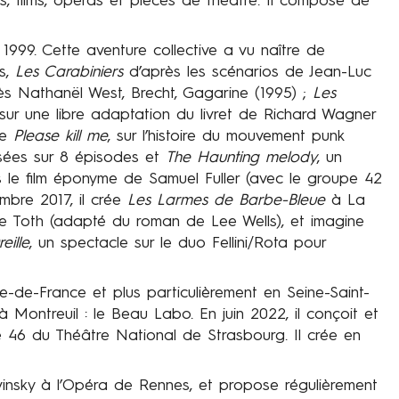
ns, films, opéras et pièces de théâtre. Il compose de
 1999. Cette aventure collective a vu naître de
s,
Les Carabiniers
d’après les scénarios de Jean-Luc
s Nathanël West, Brecht, Gagarine (1995) ;
Les
ur une libre adaptation du livret de Richard Wagner
ée
Please kill me
, sur l’histoire du mouvement punk
visées sur 8 épisodes et
The Haunting melody
, un
s le film éponyme de Samuel Fuller (avec le groupe 42
mbre 2017, il crée
Les Larmes de Barbe-Bleue
à La
e Toth (adapté du roman de Lee Wells), et imagine
eille
, un spectacle sur le duo Fellini/Rota pour
-de-France et plus particulièrement en Seine-Saint-
 Montreuil : le Beau Labo. En juin 2022, il conçoit et
e 46 du Théâtre National de Strasbourg. Il crée en
insky à l’Opéra de Rennes, et propose régulièrement