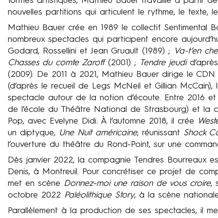
formes artistiques, Mathieu Bauer travaille à partir de
nouvelles partitions qui articulent le rythme, le texte, l
Mathieu Bauer crée en 1989 le collectif Sentimental Bou
nombreux spectacles qui participent encore aujourd’h
Godard, Rossellini et Jean Gruault (1989) ;
Va-t’en che
Chasses du comte Zaroff
(2001) ;
Tendre jeudi
d’après
(2009). De 2011 à 2021, Mathieu Bauer dirige le CDN 
(d’après le recueil de Legs McNeil et Gillian McCain), 
spectacle autour de la notion d’écoute. Entre 2016 et
de l’école du Théâtre National de Strasbourg) et la 
Pop, avec Evelyne Didi. À l’automne 2018, il crée
West
un diptyque,
Une Nuit américaine
, réunissant
Shock Co
l’ouverture du théâtre du Rond-Point, sur une comman
Dès janvier 2022, la compagnie Tendres Bourreaux est 
Denis, à Montreuil. Pour concrétiser ce projet de comp
met en scène
Donnez-moi une raison de vous croire
,
octobre 2022
Paléolithique Story
, à la scène nation
Parallèlement à la production de ses spectacles, il m