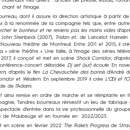
 matériaux très divers : articles de presse, essais, roma
e chant et l’image.
rreau, dont il assure la direction artistique à partir de
ui à la renommée de la compagnie tels que, entre autre
rcher le bonheur et ne reviens pas les mains vides
d’aprè
 John Steinbeck (2007),
Tristan et…
de Lancelot Hamelin s
Nouveau théâtre de Montreuil. Entre 2011 et 2015, il cr
la « série théâtre » Une faille, à l’image des séries télé
 2017, il conçoit et met en scène
Shock Corridor
, d’aprè
conférence-concert débridée
Dj set (sur) écoute
. En nove
ern
, d’après le film
La Chevauchée des bannis
d’André d
rridor
et
Western
. En septembre 2019 il crée
L’Œil et l’Or
de de l’Adami.
ainsi remise en ordre de marche et se réimplante en Ile
agnie, Tendres bourreaux réinvestit un lieu de fabrique à
 spectacle d’entrée dans la vie professionnelle du group
ale de Maubeuge et en tournée en 2022/2023.
et en scène en février 2022
The Rake’s Progress
de Strav