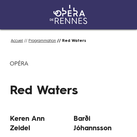
Aller
Fil
Accueil
Programmation
Red Waters
au
d'Ariane
contenu
D
Catégories
principal
OPÉRA
u
2
8
Red Waters
j
a
n
v
Auteurs
Keren Ann
Barði
i
e
Zeidel
Jóhannsson
r