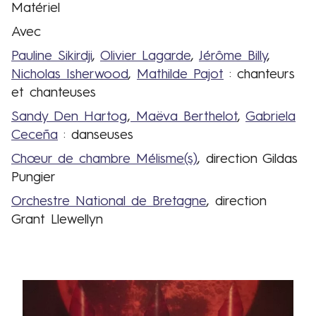
Matériel
Avec
Pauline Sikirdji
,
Olivier Lagarde
,
Jérôme Billy
,
Nicholas Isherwood
,
Mathilde Pajot
: chanteurs
et chanteuses
Sandy Den Hartog
,
Maëva Berthelot
,
Gabriela
Ceceña
: danseuses
Chœur de chambre Mélisme(s)
, direction Gildas
Pungier
Orchestre National de Bretagne
, direction
Grant Llewellyn
Contenus