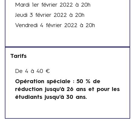
e
Mardi 1er février 2022 à 20h
s
Jeudi 3 février 2022 à 20h
e
t
Vendredi 4 février 2022 à 20h
h
o
r
a
Tarifs
i
r
De 4 à 40 €
T
e
Opération spéciale : 50 % de
a
s
réduction jusqu'à 26 ans et pour les
r
étudiants jusqu'à 30 ans.
i
f
s