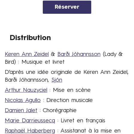
Réserver
Lien
vers
la
billetterie
Distribution
Keren Ann Zeidel
&
Barði Jóhannsson
(Lady &
Distribution
Bird) : Musique et livret
D’après une idée originale de Keren Ann Zeidel,
Barði Jóhannsson,
Sjón
Arthur Nauzyciel
: Mise en scène
Nicolas Agullo
: Direction musicale
Damien Jalet
: Chorégraphie
Marie Darrieussecq
: Livret en français
Raphaël Haberberg
: Assistanat à la mise en