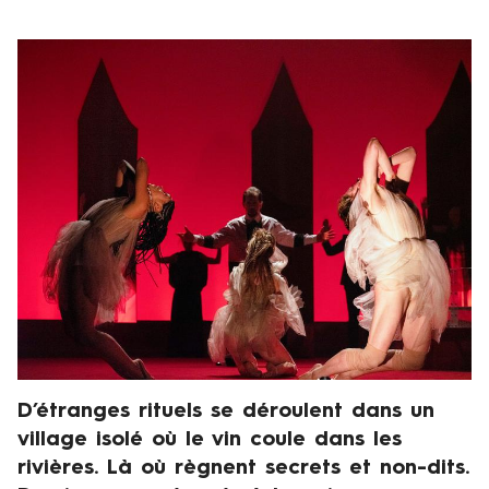
a
u
Visuel
4
de
f
présentation
é
v
r
i
e
r
2
0
2
2
D’étranges rituels se déroulent dans un
Chapeau
village isolé où le vin coule dans les
rivières. Là où règnent secrets et non-dits.