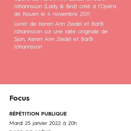
Jóhannsson (Lady & Bird) créé à l’Opéra
de Rouen le 4 novembre 2011
Livret de Keren Ann Zeidel et Barði
Jóhannsson sur une idée originale de
Contenus
Sjon, Keren Ann Zeidel et Barði
Jóhannsson
Focus
RÉPÉTITION PUBLIQUE
Mardi 25 janvier 2022 à 20h