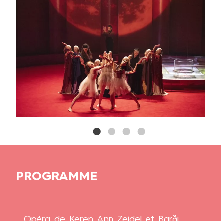
PROGRAMME
Titre
Opéra de Keren Ann Zeidel et Barði